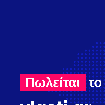
Πωλείται
το