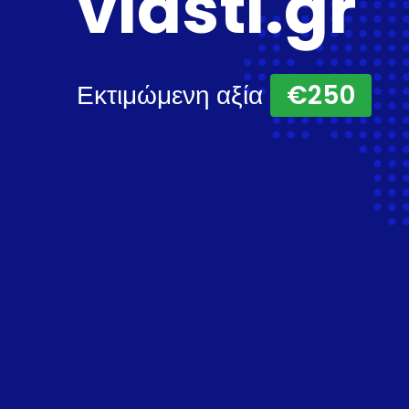
vlasti.gr
Εκτιμώμενη αξία
€250